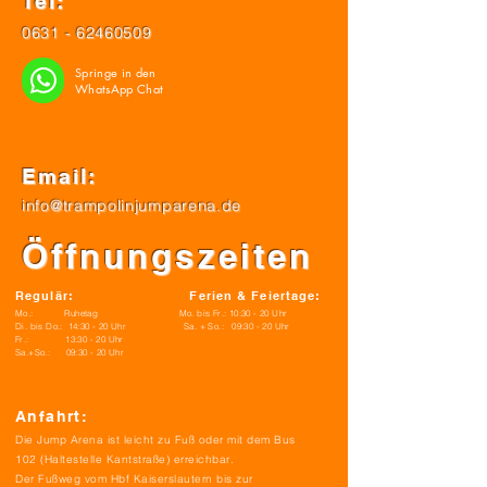
Tel:
0631 - 62460509
Springe in den
WhatsApp Chat
Email:
info@trampolinjumparena.de
Öffnungszeiten
Regulär: Ferien & Feiertage:
Mo.: Ruhetag Mo. bis Fr.: 10:30 - 20 Uhr
Di. bis Do.: 14:30 - 20 Uhr Sa. + So.: 09:30 - 20 Uhr
Fr.: 13:30 - 20 Uhr
Sa.+So.: 09:30 - 20 Uhr
Anfahrt:
Die Jump Arena ist leicht zu Fuß oder mit dem Bus
102
(Haltestelle Kantstraße) erreichbar.
Der Fußweg vom Hbf Kaiserslautern bis zur