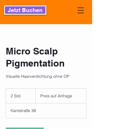
Jetzt Buchen
Micro Scalp
Pigmentation
Visuelle Haarverdichtung ohne OP
Preis
auf
2 Std.
2
Preis auf Anfrage
Anfrage
S
t
Kantstraße 38
d
.