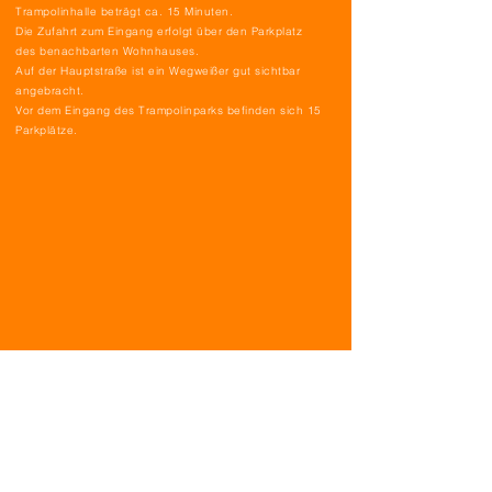
Trampolinhalle beträgt ca. 15 Minuten.
Die Zufahrt zum Eingang erfolgt über den Parkplatz
des benachbarten Wohnhauses.
Auf der Hauptstraße ist ein Wegweißer gut sichtbar
angebracht.
Vor dem Eingang des Trampolinparks befinden sich 15
Parkplätze.