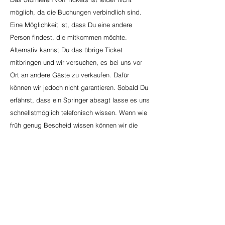
möglich, da die Buchungen verbindlich sind.
Eine Möglichkeit ist, dass Du eine andere
Person findest, die mitkommen möchte.
Alternativ kannst Du das übrige Ticket
mitbringen und wir versuchen, es bei uns vor
Ort an andere Gäste zu verkaufen. Dafür
können wir jedoch nicht garantieren. Sobald Du
erfährst, dass ein Springer absagt lasse es uns
schnellstmöglich telefonisch wissen. Wenn wie
früh genug Bescheid wissen können wir die
Buchung unter Umständen noch anpassen.
Gibt es Vergünstigungen für Menschen mit
Behinderungen?
Es gibt Vergünstigungen für Kinder und
Erwachsene mit Behinderungen, sofern sie
Inhaber des Schwerbehindertenausweis B sind.
Dabei zahlt der Inhaber des Ausweises den
normalen Eintrittspreis, die Begleitperson zahlt