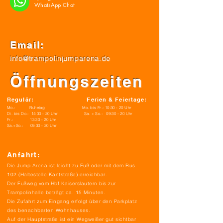
WhatsApp Chat
Email:
info@trampolinjumparena.de
Öffnungszeiten
Regulär: Ferien & Feiertage:
Mo.: Ruhetag Mo. bis Fr.: 10:30 - 20 Uhr
Di. bis Do.: 14:30 - 20 Uhr Sa. + So.: 09:30 - 20 Uhr
Fr.: 13:30 - 20 Uhr
Sa.+So.: 09:30 - 20 Uhr
Anfahrt:
Die Jump Arena ist leicht zu Fuß oder mit dem Bus
102
(Haltestelle Kantstraße) erreichbar.
Der Fußweg vom Hbf Kaiserslautern bis zur
Trampolinhalle beträgt ca. 15 Minuten.
Die Zufahrt zum Eingang erfolgt über den Parkplatz
des benachbarten Wohnhauses.
Auf der Hauptstraße ist ein Wegweißer gut sichtbar