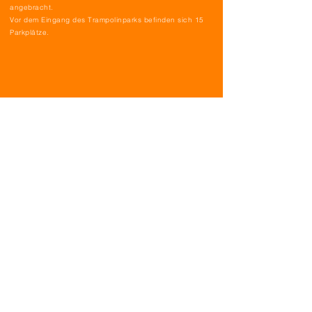
angebracht.
Vor dem Eingang des Trampolinparks befinden sich 15
Parkplätze.