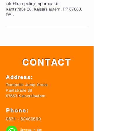
info@trampolinjumparena.de
Kantstraße 38, Kaiserslautern, RP 67663,
DEU
CONTACT
Address:
Trampolin Jump Arena
Kantstraße 38
67663 Kaiserslautern
Phone:
0631 - 62460509
Springe in den