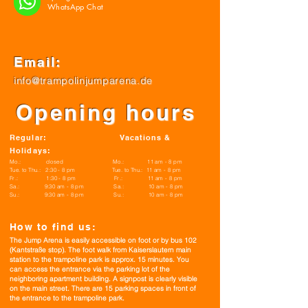
WhatsApp Chat
Email:
info@trampolinjumparena.de
Opening hours
Regular: Vacations &
Holidays:
Mo.: closed Mo.: 11 am - 8 pm
Tue. to Thu.: 2:30 - 8 pm Tue. to Thu.: 11 am - 8 pm
Fr.: 1:30 - 8 pm Fr.: 11 am - 8 pm
Sa.: 9:30 am - 8 pm Sa.: 10 am - 8 pm
Su.: 9:30 am - 8 pm Su.: 10 am - 8 pm
How to find us:
The Jump Arena is easily accessible on foot or by bus 102
(Kantstraße stop). The foot walk from Kaiserslautern main
station to the trampoline park is approx. 15 minutes. You
can access the entrance via the parking lot of the
neighboring apartment building. A signpost is cle
arly visible
on the main street. There are 15 parking spaces in front of
the entrance to the trampoline park.